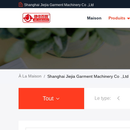
Shanghai Jiejia Garment Machinery Co .,ltd
Maison
Produits
À La Maison
/
Shanghai Jiejia Garment Machinery Co .,ltd 
Tout
Le type:
Presse à mouler de robe