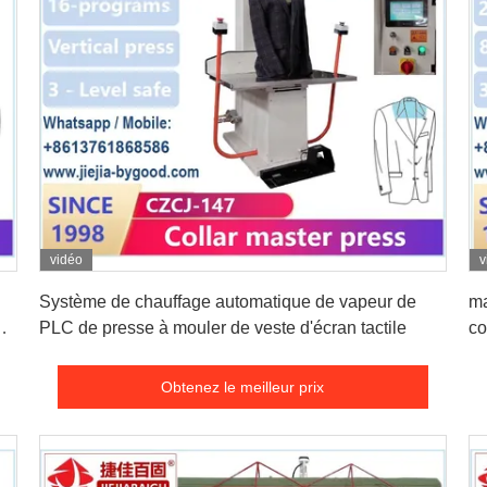
vidéo
v
Obtenez le meilleur prix
Système de chauffage automatique de vapeur de
ma
PLC de presse à mouler de veste d'écran tactile
co
re
Obtenez le meilleur prix