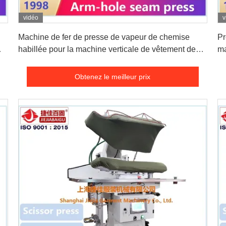
vidéo
v
Obtenez le meilleur prix
Machine de fer de presse de vapeur de chemise
Pr
habillée pour la machine verticale de vêtement de
ma
machine de presse de chemise de presse de
vi
vêtements
Obtenez le meilleur prix