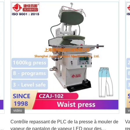
vidéo
v
Obtenez le meilleur prix
Contrôle repassant de PLC de la presse à mouler de
Va
t
vapeur de pantalon de vapeur LED pour des
re