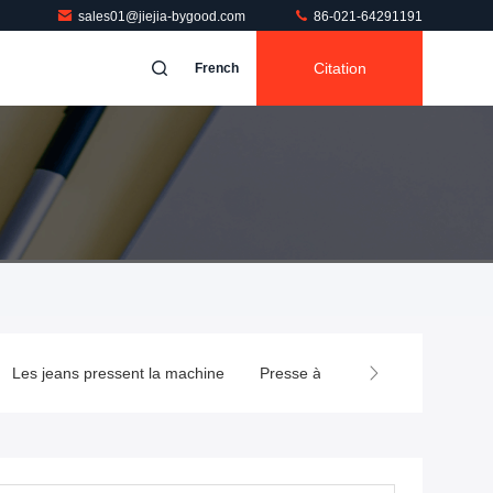
sales01@jiejia-bygood.com
86-021-64291191
Citation
French
Les jeans pressent la machine
Presse à mouler de chemise
P