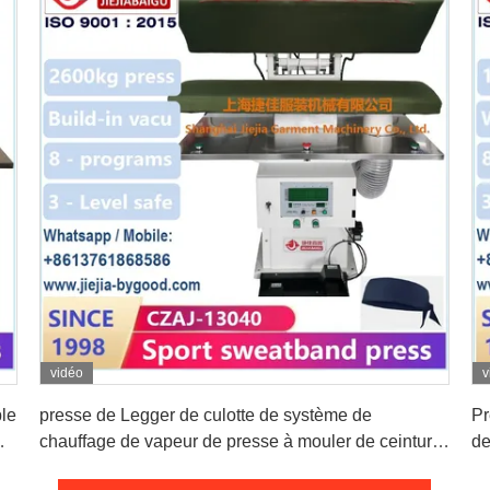
vidéo
v
Obtenez le meilleur prix
le
presse de Legger de culotte de système de
Pr
chauffage de vapeur de presse à mouler de ceinture
de
de chandail de sport de PLC 220V
va