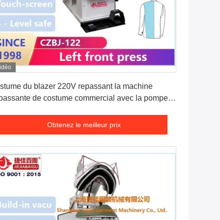
idéo
Obtenez le meilleur prix
stume du blazer 220V repassant la machine
passante de costume commercial avec la pompe à
de de chambre de vapeur
Obtenez le meilleur prix