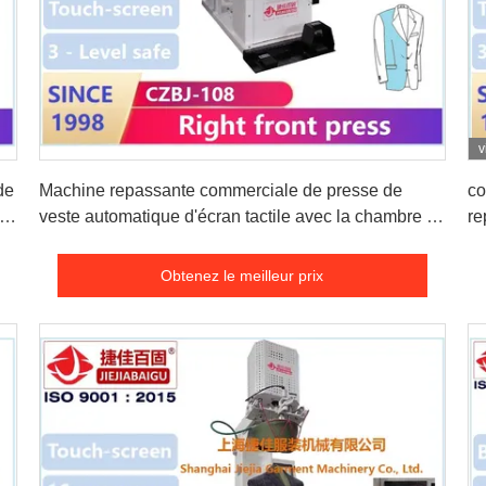
v
Obtenez le meilleur prix
de
Machine repassante commerciale de presse de
co
pe
veste automatique d'écran tactile avec la chambre de
re
vapeur
vi
Obtenez le meilleur prix