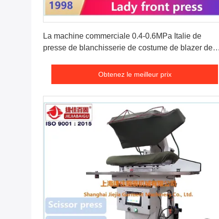
Obtenez le meilleur prix
La machine commerciale 0.4-0.6MPa Italie de
presse de blanchisserie de costume de blazer de
veste a fait à valve la sorte différente du tissu
Obtenez le meilleur prix