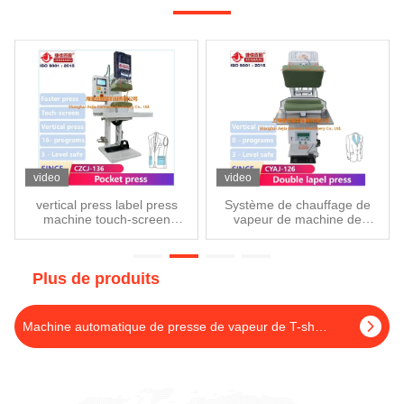
640 et 641 Nous montrons
barclay_yang@136.com (4
la presse à l'exposition à plus
Q). Comment fonctionne le
de 200 visiteurs. Beaucoup
VTH-288C ? (4 R). Veuillez
de grandes usines et
consulter la photo suivante
d'agents importants ont visité
Repasser les jeans
et ont appris à connaître
Changer la pince inférieure
JIEJIA. La compagnie de
Repasser les chinos /
vêtements de Shanghai. Je
pantalons
ne sais pas.Le numéro de
téléphone: ¢Whatsapp: +86-
video
video
19921867961 Je ne sais
pas.Nous-chat 微信: jiejia-
vertical press label press
Système de chauffage de
machine touch-screen
vapeur de machine de
bygood / 13761868586 Je ne
steam heat
presse de costume de
sais pas.Il a été établi qu'il
machine de presse de
n'existait pas d'aéronefs à
vapeur de vêtement de
l'intérieur de l'Union. Je ne
costume de veste
Plus de produits
d'ISO9001 220V
sais pas.Ajouter le numéro
2759 de la route
Machine automatique de presse de vapeur de T-shirt vertical avec PLC 50HZ d'écran tactile
Shendu,Shanghai 201112,
Chine Je ne sais pas.Tel:
+86-21-64291191 Le site
web:Il s'agit d'un projet de loi.
¢ E-mail:Je vous en prie. Je