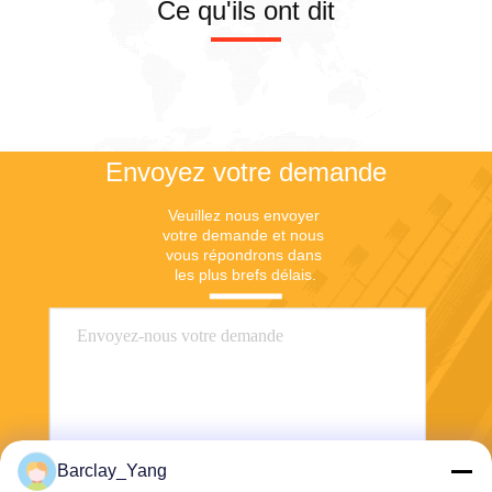
Ce qu'ils ont dit
vous en prie, veuillez nous
contacter.
Envoyez votre demande
Veuillez nous envoyer 
votre demande et nous 
vous répondrons dans 
les plus brefs délais.
Barclay_Yang