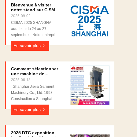
Bienvenue à visiter
notre stand sur CISMA
2025 Shanghai
2025-09-02
CISMA 2025 SHANGHAI
aura lieu du 24 au 27
septembre. Notre entreprise
participera à CISMA. Hall n° :
En savoir plus
E3Stand n° E62 / E64 / E66
Comment sélectionner
une machine de
finition pour jeans en
2025-06-18
denim chino, souffleur
Shanghai Jiejia Garment
de dessus
Machinery Co., Ltd. 1998 -
Construction à Shanghai
Nous fournissons une
En savoir plus
gamme complète
d'équipements de
repassage : 1. Machine à
presser pour costumes 2.
2025 DTC exposition
Machine à presser pour