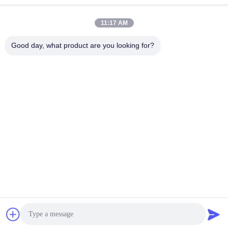
Envoyer
11:17 AM
Good day, what product are you looking for?
Shanghai Jiejia Garment Machinery Co
.,ltd
sales01@jiejia-bygood.com
86-021-64291191
Buildiing 6#, route Changhaï
Chine de no. 2759 Shendu
Chine Bonne qualité Presse à mouler de robe Le fournisseur. 2026
shanghai jiejia garment machinery co .,ltd . Tous droits réservés.