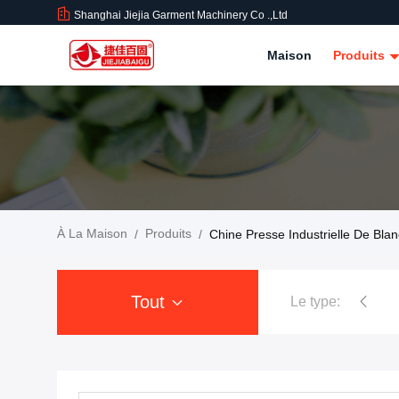
Shanghai Jiejia Garment Machinery Co .,ltd
Maison
Produits
À La Maison
Produits
/
/
Chine Presse Industrielle De Blan
Tout
Le type:
Presse à mouler de rob