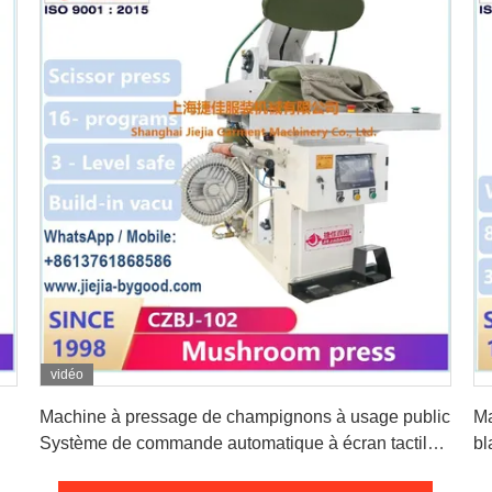
vidéo
Obtenez le meilleur prix
Machine à pressage de champignons à usage public
Ma
Système de commande automatique à écran tactile
bl
Système de chauffage à la vapeur
de