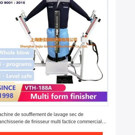
Obtenez le meilleur prix
chine de soufflement de lavage sec de
anchisserie de finisseur multi factice commercial
 forme pour la veste de fer