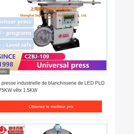
idéo
Obtenez le meilleur prix
 presse industrielle de blanchisserie de LED PLD
75KW vêtx 1.5KW
Obtenez le meilleur prix