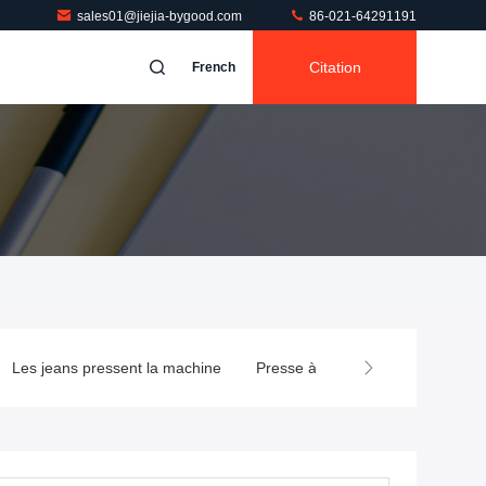
sales01@jiejia-bygood.com
86-021-64291191
Citation
French
Les jeans pressent la machine
Presse à mouler de chemise