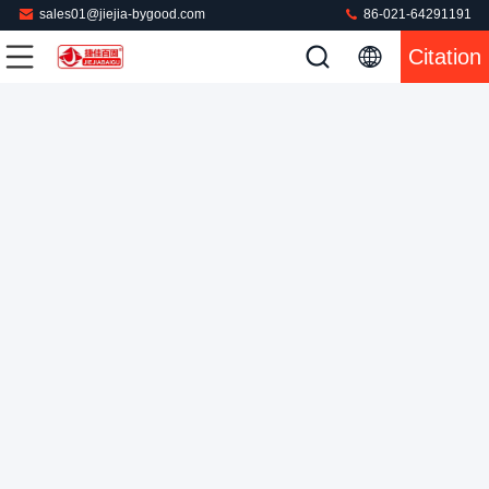
sales01@jiejia-bygood.com
86-021-64291191
machine à haute pression de presse de douille de couture de
Citation
trou du bras 220V pour la machine repassante de chemise de
cachetage de couture
Presse à mouler de chemise
2022-04-26
52 points de vue