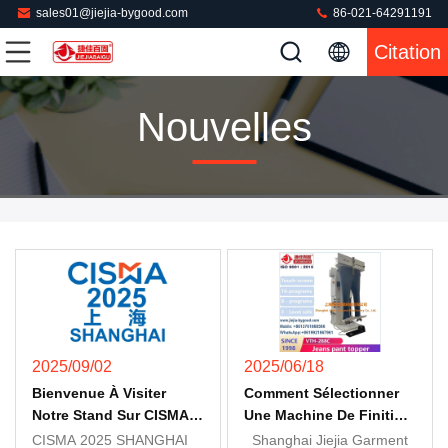
sales01@jiejia-bygood.com
86-021-64291191
Citation
Nouvelles
2025/09/02
2025/06/18
Bienvenue À Visiter
Comment Sélectionner
Notre Stand Sur CISMA
Une Machine De Finition
2025 Shanghai
Pour Jeans En Denim
CISMA 2025 SHANGHAI
Shanghai Jiejia Garment