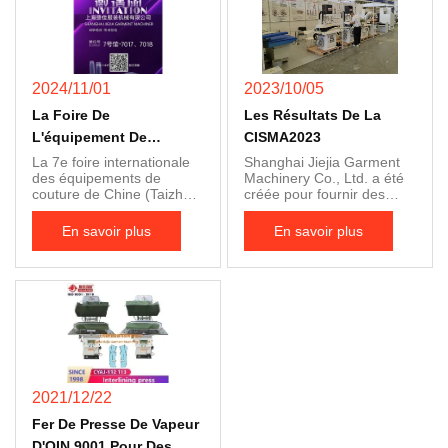
SHANGHAI JIEJIA :
salle: 6 le stand: 640 et
Mobile : +86 13761868586
641 Nous montrons la
WhatsApp : +86
presse à l'exposition à plus
19921867961 E-mail :
de 200 visiteurs.
barclay_yang@136.com
Beaucoup de grandes
2024/11/01
(4 Q). Comment
2023/10/05
usines et d'agents
fonctionne le VTH-288C ?
importants ont visité et ont
La Foire De
Les Résultats De La
(4 R). Veuillez consulter la
appris à connaître JIEJIA.
photo suivante Repasser
L'équipement De
CISMA2023
La compagnie de
les jeans Changer la
vêtements de Shanghai.
Couture De Taizhou Du
La 7e foire internationale
Shanghai Jiejia Garment
pince inférieure Repasser
Je ne sais pas.Le numéro
des équipements de
Machinery Co., Ltd. a été
11 Au 15 Novembre 2024
les chinos / pantalons
de téléphone: ¢Whatsapp:
couture de Chine (Taizhou)
créée pour fournir des
+86-19921867961 Je ne
2024. 11. 13 - 15 Les
services de fabrication de
sais pas.Nous-chat 微信:
deux: salle 7-7017, 7018
vêtements. CISMA2023 à
En savoir plus
En savoir plus
jiejia-bygood /
Il a été établi qu'il n'existait
Shanghai Salle E2 Les
13761868586 Je ne sais
pas d'aéronefs à l'intérieur
deux E61 E63 E65
pas.Il a été établi qu'il
de l'Union. Vous êtes les
machines exposées: 1.
n'existait pas d'aéronefs à
bienvenus pour visiter
costume CYFJ-1045
l'intérieur de l'Union. Je ne
notre stand et connaître
épaule et manche toute
sais pas.Ajouter le numéro
nos détails de machines
presse 2. pantalon CZAJ-
2759 de la route
On cherche des agents
102 taille haute pression
Shendu,Shanghai 201112,
locaux partout dans le
(3,000 kg) et presse rapide
Chine Je ne sais pas.Tel:
monde. Les machines
(3 secondes) 3. chemise
+86-21-64291191 Le site
suivantes seront
La presse à couture
2021/12/22
web:Il s'agit d'un projet de
présentées sur le stand:
latérale CS-X110 Près à
loi. ¢ E-mail:Je vous en
couture à bras-trous CS-
Fer De Presse De Vapeur
prie. Je vous en prie,
X112 4. joints à couture
D'OIN 9001 Pour Des
veuillez nous contacter.