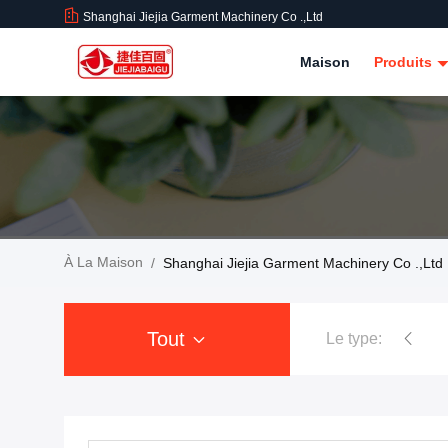
Shanghai Jiejia Garment Machinery Co .,ltd
Maison
Produits
À La Maison
/
Shanghai Jiejia Garment Machinery Co .,ltd 
Tout
Le type:
Presse à mouler de rob