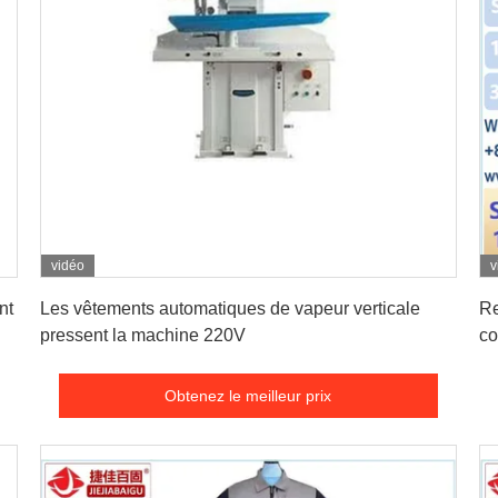
vidéo
v
Obtenez le meilleur prix
nt
Les vêtements automatiques de vapeur verticale
Re
pressent la machine 220V
co
Obtenez le meilleur prix