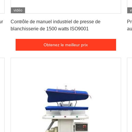
vidéo
v
Obtenez le meilleur prix
ur
Contrôle de manuel industriel de presse de
Pr
blanchisserie de 1500 watts ISO9001
au
Obtenez le meilleur prix