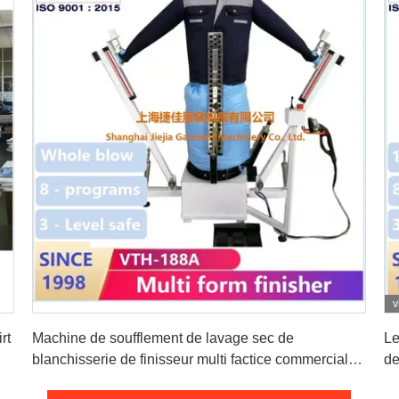
v
Obtenez le meilleur prix
rt
Machine de soufflement de lavage sec de
Le
blanchisserie de finisseur multi factice commercial
de
de forme pour la veste de fer