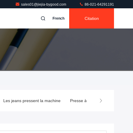
sales01@jiejia-bygood.com
86-021-64291191
Citation
French
Les jeans pressent la machine
Presse à mouler de chemise