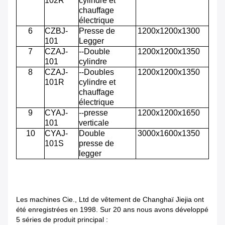
102R
cylindre et
chauffage
électrique
6
CZBJ-
Presse de
1200x1200x1300
101
Legger
7
CZAJ-
--Double
1200x1200x1350
101
cylindre
8
CZAJ-
--Doubles
1200x1200x1350
101R
cylindre et
chauffage
électrique
9
CYAJ-
--presse
1200x1200x1650
101
verticale
10
CYAJ-
Double
3000x1600x1350
101S
presse de
legger
Les machines Cie., Ltd de vêtement de Changhaï Jiejia ont
été enregistrées en 1998. Sur 20 ans nous avons développé
5 séries de produit principal :