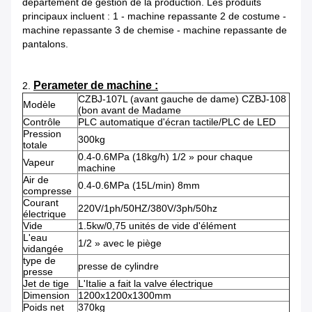
département de gestion de la production. Les produits
principaux incluent : 1 - machine repassante 2 de costume -
machine repassante 3 de chemise - machine repassante de
pantalons.
Perameter de machine :
2.
CZBJ-107L (avant gauche de dame) CZBJ-108
Modèle
(bon avant de Madame
Contrôle
PLC automatique d'écran tactile/PLC de LED
Pression
300kg
totale
0.4-0.6MPa (18kg/h) 1/2 » pour chaque
Vapeur
machine
Air de
0.4-0.6MPa (15L/min) 8mm
compresse
Courant
220V/1ph/50HZ/380V/3ph/50hz
électrique
Vide
1.5kw/0,75 unités de vide d'élément
L'eau
1/2 » avec le piège
vidangée
type de
presse de cylindre
presse
Jet de tige
L'Italie a fait la valve électrique
Dimension
1200x1200x1300mm
Poids net
370kg