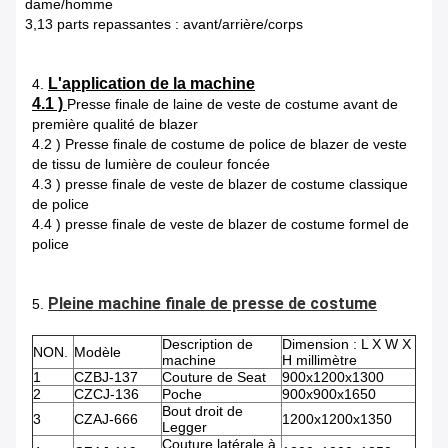
dame/homme
3,13 parts repassantes : avant/arrière/corps
L'application de la machine
4.
4.1 )
Presse finale de laine de veste de costume avant de
première qualité de blazer
4.2 ) Presse finale de costume de police de blazer de veste
de tissu de lumière de couleur foncée
4.3 ) presse finale de veste de blazer de costume classique
de police
4.4 ) presse finale de veste de blazer de costume formel de
police
Pleine machine finale de presse de costume
5.
Description de
Dimension : L X W X
NON.
Modèle
machine
H millimètre
1
CZBJ-137
Couture de Seat
900x1200x1300
2
CZCJ-136
Poche
900x900x1650
Bout droit de
3
CZAJ-666
1200x1200x1350
Legger
Couture latérale à