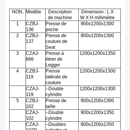
NON.
Modèle
Description
Dimension : L X
de machine
W X H millimètre
1
CZBJ-
Presse de
900x1200x1300
136
poche
2
CZBJ-
Presse de
900x1200x1300
137
couture de
Seat
3
CZAJ-
Presse à
1200x1200x1350
666
étirer de
Legger
4
CZBJ-
Presse
1200x1200x1300
119
latérale de
couture
CZAJ-
--Double
1200x1200x1300
119
cylindre
5
CZBJ-
Presse de
900x1200x1300
102
taille
CZAJ-
--Double
900x1200x1350
102
cylindre
CZAJ-
--Doubles
900x1200x1350