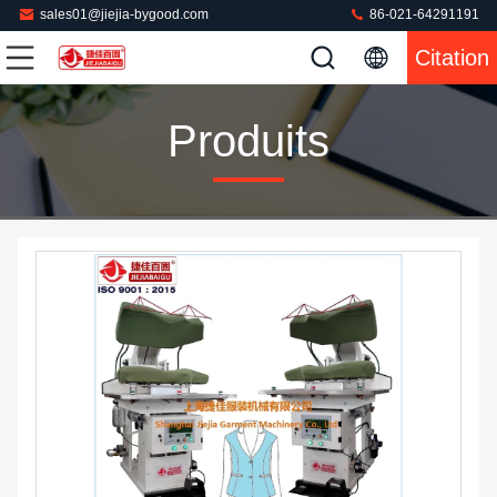
sales01@jiejia-bygood.com
86-021-64291191
Citation
Produits