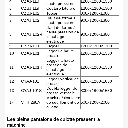
4
CZAJ-119
1200x1200x1350
haute pression
5
CZBJ-119
Couture latérale
1200x1200x1300
6
CZBJ-102
Topper
900x1200x1300
Haut de forme à
7
CZAJ-102
900x1200x1350
haute pression
Haut de forme à
haute pression de
8
CZAJ-102R
900x1200x1350
chauffage
électrique
9
CZBJ-101
Legger
1200x1200x1300
Legger à haute
10
CZAJ-101
1200x1200x1350
pression
Legger à haute
pression de
11
CZAJ-101R
1200x1200x1350
chauffage
électrique
Legger vertical de
12
CYAJ-101
1200x1200x1650
presse
Double legger de
13
CYAJ-101S
3000x1600x1650
presse verticale
Machine/simulacre
14
VTH-288A
de soufflement de
500x1200x2000
culotte
Les pleins pantalons de culotte pressent la
machine