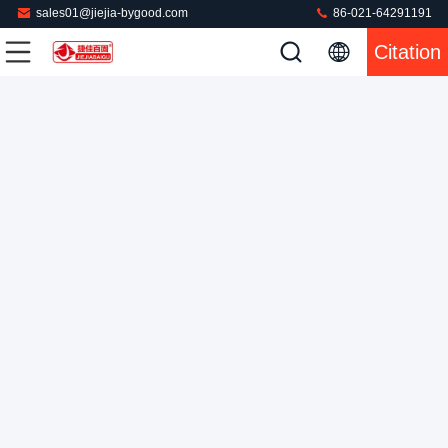
sales01@jiejia-bygood.com
86-021-64291191
Machine de pressage électrique à haute pression pour les
Citation
chemises verticales à manches latérales
Presse à mouler de chemise
2023-10-18
69 points de vue