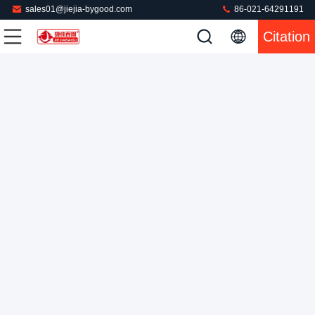
sales01@jiejia-bygood.com
86-021-64291191
Pantalons à double jambe presseuse à pression verticale écran
Citation
tactile cadre étirable
Presse à mouler de pantalon
2025-11-03
338 points de vue