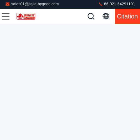
sales01@jiejia-bygood.com
86-021-64291191
presse à mouler verticale électrique de la chemise 220V pour
Citation
la presse de cachetage de couture de côté de corps de douille
Presse à mouler de chemise
2023-04-06
499 points de vue