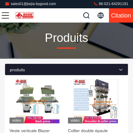
sales01@jiejia-bygood.com
86-021-64291191
Citation
Produits
produits
vidéo
vidéo
Veste verticale Blazer
Collier double épaule