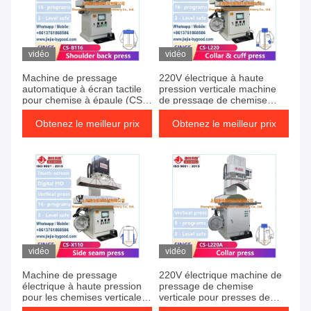
vidéo
vidéo
Machine de pressage
220V électrique à haute
automatique à écran tactile
pression verticale machine
pour chemise à épaule (CS-
de pressage de chemise
B116)
pour pressage de manchette
de col
Obtenez le meilleur prix
Obtenez le meilleur prix
vidéo
vidéo
Machine de pressage
220V électrique machine de
électrique à haute pression
pressage de chemise
pour les chemises verticales
verticale pour presses de
à manches latérales
manchette de col