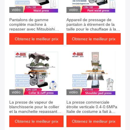
vidéo
vidéo
Pantalons de gamme
Appareil de pressage de
complète machine à
pantalon à étirement de la
repasser avec Mitsubishi
taille pour le chauffage à la
PLC rapide haute pression
vapeur sans rides
Obtenez le meilleur prix
Obtenez le meilleur prix
vidéo
vidéo
La presse de vapeur de
La presse commerciale
blanchisserie pour le collier
étroite verticale 0.4-0.6MPa
et la manchette repassant
Italie de costume a fait à
0.4-0.6MPa 380 volt Italie a
valve à vapeur la sorte
fait à valve la sorte différente
différente de la presse
Obtenez le meilleur prix
Obtenez le meilleur prix
du tissu
commerciale de