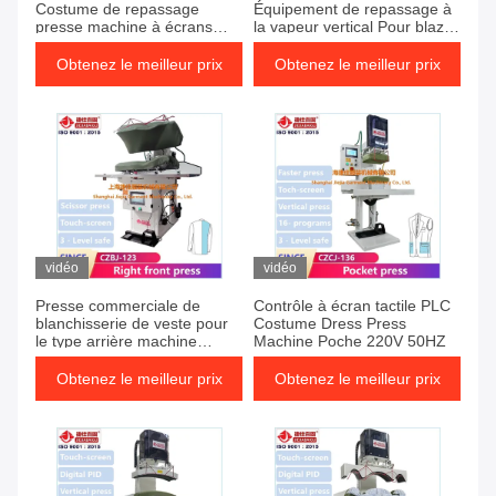
Costume de repassage
Équipement de repassage à
presse machine à écrans
la vapeur vertical Pour blazer
tactiles besoin de pompe à
veste Vêtement de différents
vide
types de tissu
Obtenez le meilleur prix
Obtenez le meilleur prix
vidéo
vidéo
Presse commerciale de
Contrôle à écran tactile PLC
blanchisserie de veste pour
Costume Dress Press
le type arrière machine
Machine Poche 220V 50HZ
repassante de presse de
costume de blazer de valve
Obtenez le meilleur prix
Obtenez le meilleur prix