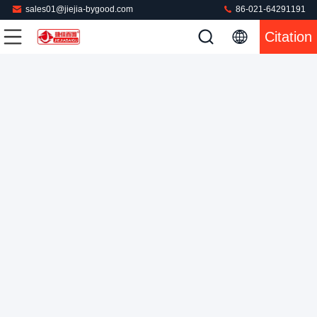
sales01@jiejia-bygood.com
86-021-64291191
construction de presse à mouler de pantalon de vapeur de
Citation
contrôle de PLC 18kg/H dans l'unité de vide
Presse à mouler de pantalon
2022-04-07
254 points de vue