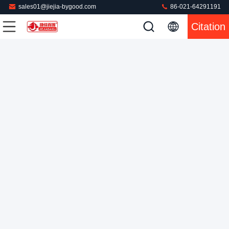
sales01@jiejia-bygood.com
86-021-64291191
machine verticale de presse de culotte de veste de costume de
Citation
système de chauffage de vapeur de presse de blanchisserie de
culotte de machine coumercial de presse
Les jeans pressent la machine
2022-05-26
117 points de vue