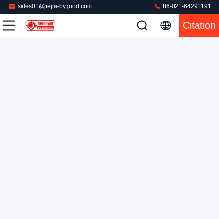
sales01@jiejia-bygood.com
86-021-64291191
Presse à mouler commerciale industrielle automatique de
Citation
PLC 750 watts
Presse industrielle de blanchisserie
2022-08-01
572 points de vue