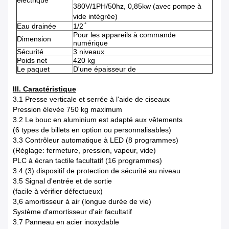
électrique
380V/1PH/50hz, 0,85kw (avec pompe à
vide intégrée)
Eau drainée
1/2 ̊
Pour les appareils à commande
Dimension
numérique
Sécurité
3 niveaux
Poids net
420 kg
Le paquet
D'une épaisseur de
III. Caractéristique
3.1 Presse verticale et serrée à l'aide de ciseaux
Pression élevée 750 kg maximum
3.2 Le bouc en aluminium est adapté aux vêtements
(6 types de billets en option ou personnalisables)
3.3 Contrôleur automatique à LED (8 programmes)
(Réglage: fermeture, pression, vapeur, vide)
PLC à écran tactile facultatif (16 programmes)
3.4 (3) dispositif de protection de sécurité au niveau
3.5 Signal d'entrée et de sortie
(facile à vérifier défectueux)
3,6 amortisseur à air (longue durée de vie)
Système d'amortisseur d'air facultatif
3.7 Panneau en acier inoxydable