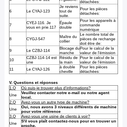
détachées:
Je reviens
Pour les pièces
6
Le CYAJ-123
tout de
détachées:
suite.
Pour les appareils à
CYEJ-116. Je
Épaule
7
commande
vous en prie.117
double
numérique
Le nombre total de
Maître du
8
CYGJ-547
pièces de rechange
collier
doit être de:
Blocage du
Pour le calcul de la
9
Le CZBJ-114
manche
valeur de l'émission
CZBJ-114-14 est
Résidu de
Pour le calcul de la
10
une
la main
valeur de l'émission
à double
Pour les pièces
11
Le CYAJ-126
cheville
détachées:
V. Questions et réponses
1.Q
Où puis-je trouver plus d'informations?
Veuillez contacter notre e-mail ou notre agent
Une
local.
2.Q
Avez-vous un autre type de machine?
Oui, nous avons 3 niveaux différents de machine
Une
pour votre référence
3.Q
Avez-vous une usine de clients à voir?
S'il vous plaît contactez-nous pour en trouver un
Une
proche.