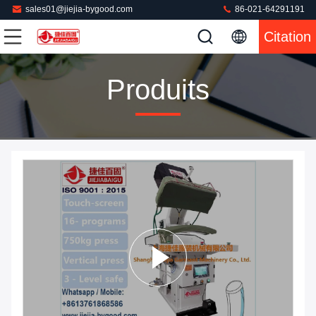
sales01@jiejia-bygood.com
86-021-64291191
Citation
Produits