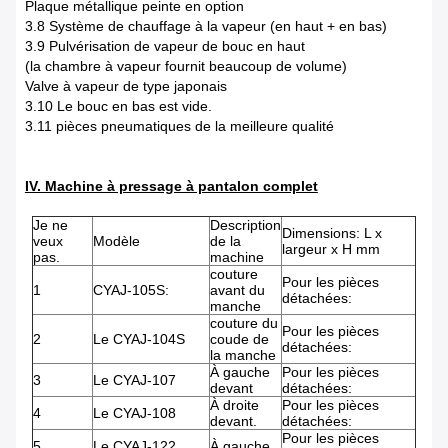
Plaque métallique peinte en option
3.8 Système de chauffage à la vapeur (en haut + en bas)
3.9 Pulvérisation de vapeur de bouc en haut
(la chambre à vapeur fournit beaucoup de volume)
Valve à vapeur de type japonais
3.10 Le bouc en bas est vide.
3.11 pièces pneumatiques de la meilleure qualité
IV. Machine à pressage à pantalon complet
Je ne
Description
Dimensions: L x
veux
Modèle
de la
largeur x H mm
pas.
machine
couture
Pour les pièces
1
CYAJ-105S:
avant du
détachées:
manche
couture du
Pour les pièces
2
Le CYAJ-104S
coude de
détachées:
la manche
À gauche
Pour les pièces
3
Le CYAJ-107
devant
détachées:
À droite
Pour les pièces
4
Le CYAJ-108
devant.
détachées:
Pour les pièces
5
Le CYAJ-122
À gauche.