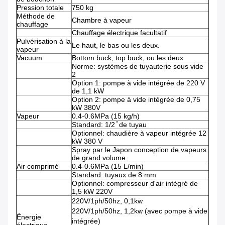
Pression totale
750 kg
Méthode de
Chambre à vapeur
chauffage
Chauffage électrique facultatif
Pulvérisation à la
Le haut, le bas ou les deux.
vapeur
Vacuum
Bottom buck, top buck, ou les deux
Norme: systèmes de tuyauterie sous vide
2
Option 1: pompe à vide intégrée de 220 V
de 1,1 kW
Option 2: pompe à vide intégrée de 0,75
kW 380V
Vapeur
0.4-0.6MPa (15 kg/h)
Standard: 1/2 ̊ de tuyau
Optionnel: chaudière à vapeur intégrée 12
kW 380 V
Spray par le Japon conception de vapeurs
de grand volume
Air comprimé
0.4-0.6MPa (15 L/min)
Standard: tuyaux de 8 mm
Optionnel: compresseur d'air intégré de
1,5 kW 220V
220V/1ph/50hz, 0,1kw
220V/1ph/50hz, 1,2kw (avec pompe à vide
Énergie
intégrée)