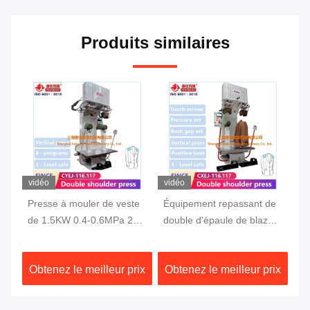
Produits similaires
vidéo
vidéo
vi
Presse à mouler de veste
Équipement repassant de
Ma
de 1.5KW 0.4-0.6MPa 220
double d'épaule de blazer
in
ts
volts
de veste vapeur verticale
pr
de presses à mouler
ix
Obtenez le meilleur prix
Obtenez le meilleur prix
Ob