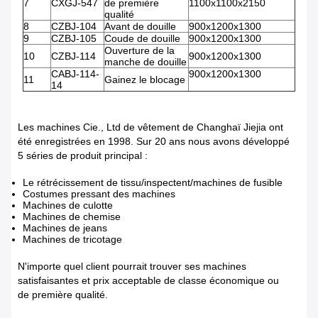
7
CXGJ-547
de première
1100x1100x2150
qualité
8
CZBJ-104
Avant de douille
900x1200x1300
9
CZBJ-105
Coude de douille
900x1200x1300
Ouverture de la
10
CZBJ-114
900x1200x1300
manche de douille
CABJ-114-
900x1200x1300
11
Gainez le blocage
14
Les machines Cie., Ltd de vêtement de Changhaï Jiejia ont
été enregistrées en 1998. Sur 20 ans nous avons développé
5 séries de produit principal :
Le rétrécissement de tissu/inspectent/machines de fusible
Costumes pressant des machines
Machines de culotte
Machines de chemise
Machines de jeans
Machines de tricotage
N'importe quel client pourrait trouver ses machines
satisfaisantes et prix acceptable de classe économique ou
de première qualité.