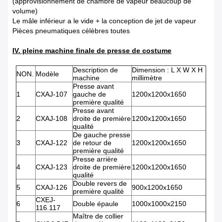
(approvisionnement de chambre de vapeur beaucoup de
volume)
Le mâle inférieur a le vide + la conception de jet de vapeur
Pièces pneumatiques célèbres toutes
IV. pleine machine finale de presse de costume
Description de
Dimension : L X W X H
NON.
Modèle
machine
millimètre
Presse avant
1
CXAJ-107
gauche de
1200x1200x1650
première qualité
Presse avant
2
CXAJ-108
droite de première
1200x1200x1650
qualité
De gauche presse
3
CXAJ-122
de retour de
1200x1200x1650
première qualité
Presse arrière
4
CXAJ-123
droite de première
1200x1200x1650
qualité
Double revers de
5
CXAJ-126
900x1200x1650
première qualité
CXEJ-
6
Double épaule
1000x1000x2150
116.117
Maître de collier