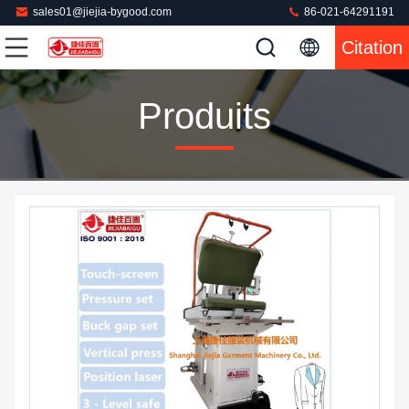
sales01@jiejia-bygood.com
86-021-64291191
Citation
Produits