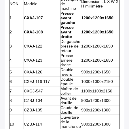
Dimension : L X W X
NON.
Modèle
de
H millimètre
machine
Presse
1
CXAJ-107
avant
1200x1200x1650
gauche
Presse
2
CXAJ-108
avant
1200x1200x1650
droite
De gauche
3
CXAJ-122
presse de
1200x1200x1650
retour
Presse
4
CXAJ-123
arrière
1200x1200x1650
droite
Double
5
CXAJ-126
900x1200x1650
revers
Double
6
CXEJ-116.117
1000x1000x2150
épaule
Maître de
7
CXGJ-547
1100x1100x2150
collier
Avant de
8
CZBJ-104
900x1200x1300
douille
Coude de
9
CZBJ-105
900x1200x1300
douille
Ouverture
de la
10
CZBJ-114
900x1200x1300
manche de