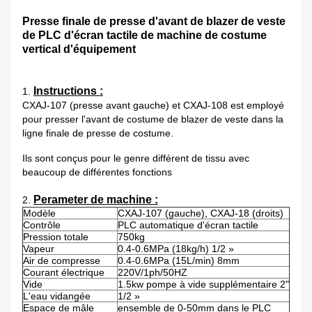
Presse finale de presse d'avant de blazer de veste
de PLC d'écran tactile de machine de costume
vertical d'équipement
Instructions :
1.
CXAJ-107 (presse avant gauche) et CXAJ-108 est employé
pour presser l'avant de costume de blazer de veste dans la
ligne finale de presse de costume.
Ils sont conçus pour le genre différent de tissu avec
beaucoup de différentes fonctions
Perameter de machine :
2.
Modèle
CXAJ-107 (gauche), CXAJ-18 (droits)
Contrôle
PLC automatique d'écran tactile
Pression totale
750kg
Vapeur
0.4-0.6MPa (18kg/h) 1/2 »
Air de compresse
0.4-0.6MPa (15L/min) 8mm
Courant électrique
220V/1ph/50HZ
Vide
1.5kw pompe à vide supplémentaire 2"
L'eau vidangée
1/2 »
Espace de mâle
ensemble de 0-50mm dans le PLC