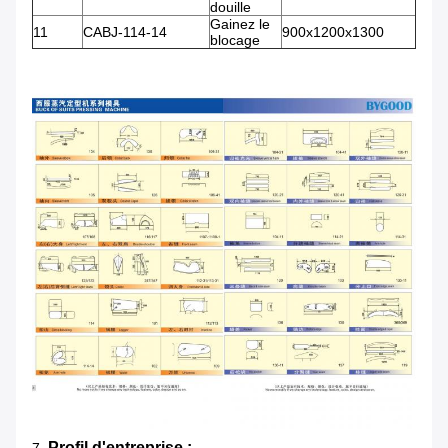
douille
Gainez le
11
CABJ-114-14
900x1200x1300
blocage
Profil d'entreprise :