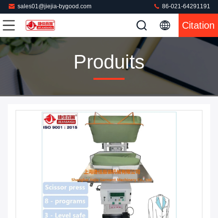
sales01@jiejia-bygood.com
86-021-64291191
Citation
Produits