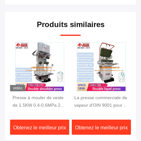
Produits similaires
vidéo
vidéo
Presse à mouler de veste
La presse commerciale de
Équipeme
de 1.5KW 0.4-0.6MPa 220
vapeur d'OIN 9001 pour
double d'
volts
des vêtements aèrent le
de veste 
système de chauffage
de press
Obtenez le meilleur prix
Obtenez le meilleur prix
Obtenez 
vertical de vapeur de
machine de presse de