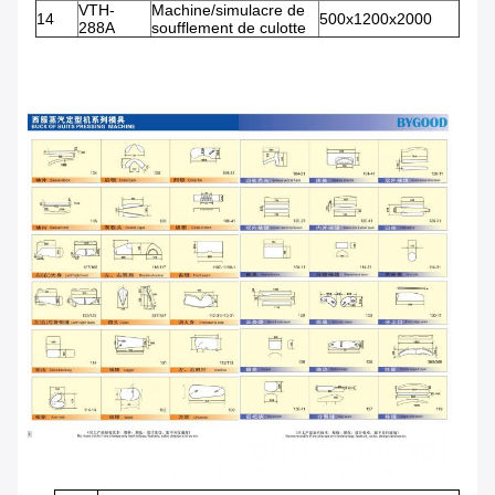
VTH-
Machine/simulacre de
14
500x1200x2000
288A
soufflement de culotte