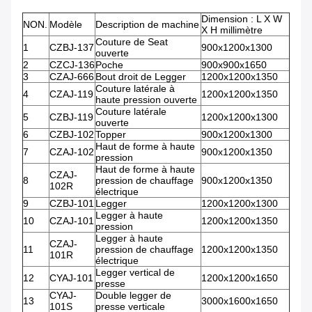
Dimension : L X W
NON.
Modèle
Description de machine
X H millimètre
Couture de Seat
1
CZBJ-137
900x1200x1300
ouverte
2
CZCJ-136
Poche
900x900x1650
3
CZAJ-666
Bout droit de Legger
1200x1200x1350
Couture latérale à
4
CZAJ-119
1200x1200x1350
haute pression ouverte
Couture latérale
5
CZBJ-119
1200x1200x1300
ouverte
6
CZBJ-102
Topper
900x1200x1300
Haut de forme à haute
7
CZAJ-102
900x1200x1350
pression
Haut de forme à haute
CZAJ-
8
pression de chauffage
900x1200x1350
102R
électrique
9
CZBJ-101
Legger
1200x1200x1300
Legger à haute
10
CZAJ-101
1200x1200x1350
pression
Legger à haute
CZAJ-
11
pression de chauffage
1200x1200x1350
101R
électrique
Legger vertical de
12
CYAJ-101
1200x1200x1650
presse
CYAJ-
Double legger de
13
3000x1600x1650
101S
presse verticale