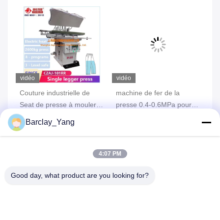
vidéo
vidéo
vi
ne
Couture industrielle de
machine de fer de la
Va
de
Seat de presse à mouler
presse 0.4-0.6MPa pour
pr
de pantalon de vapeur
des vêtements 750 watts
pa
Barclay_Yang
se
pr
ix
Obtenez le meilleur prix
Obtenez le meilleur prix
Ob
4:07 PM
Good day, what product are you looking for?
Envoyez votre demande
Veuillez nous envoyer 
votre demande et nous 
vous répondrons dans 