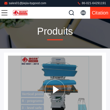
sales01@jiejia-bygood.com
86-021-64291191
Citation
Produits