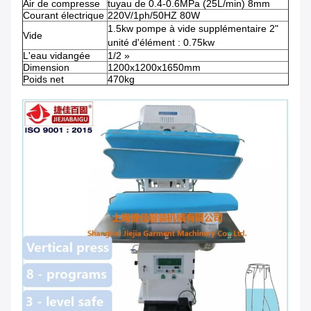
Air de compresse
tuyau de 0.4-0.6MPa (25L/min) 8mm
Courant électrique
220V/1ph/50HZ 80W
1.5kw pompe à vide supplémentaire 2"
Vide
unité d'élément : 0.75kw
L'eau vidangée
1/2 »
Dimension
1200x1200x1650mm
Poids net
470kg