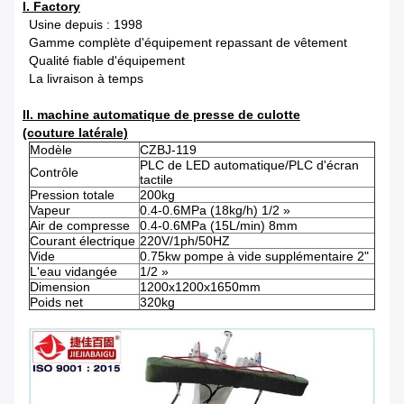
I. Factory
Usine depuis : 1998
Gamme complète d'équipement repassant de vêtement
Qualité fiable d'équipement
La livraison à temps
II. machine automatique de presse de culotte
(couture latérale)
Modèle
CZBJ-119
PLC de LED automatique/PLC d'écran
Contrôle
tactile
Pression totale
200kg
Vapeur
0.4-0.6MPa (18kg/h) 1/2 »
Air de compresse
0.4-0.6MPa (15L/min) 8mm
Courant électrique
220V/1ph/50HZ
Vide
0.75kw pompe à vide supplémentaire 2"
L'eau vidangée
1/2 »
Dimension
1200x1200x1650mm
Poids net
320kg