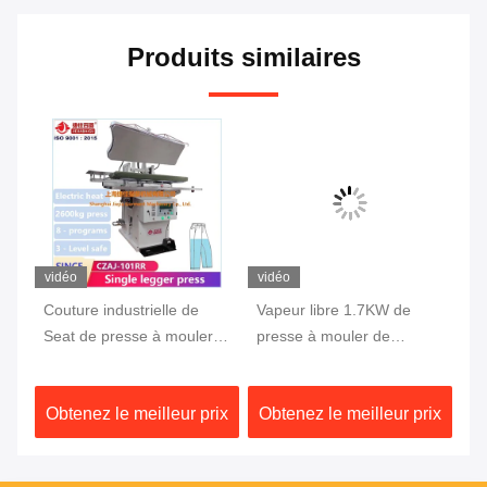
Produits similaires
vidéo
vidéo
vi
ne
Couture industrielle de
Vapeur libre 1.7KW de
Le
de
Seat de presse à mouler
presse à mouler de
co
de pantalon de vapeur
pantalon de ride à haute
au
se
pression
ti
ix
Obtenez le meilleur prix
Obtenez le meilleur prix
Ob
ma