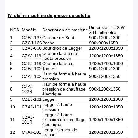
IV. pleine machine de presse de culotte
Dimension : L X W
NON.
Modèle
Description de machine
X H millimètre
1
CZBJ-137
Couture de Seat
900x1200x1300
2
CZCJ-136
Poche
900x900x1650
3
CZAJ-666
Bout droit de Legger
1200x1200x1350
Couture latérale à
4
CZAJ-119
1200x1200x1350
haute pression
5
CZBJ-119
Couture latérale
1200x1200x1300
6
CZBJ-102
Topper
900x1200x1300
Haut de forme à haute
7
CZAJ-102
900x1200x1350
pression
Haut de forme à haute
CZAJ-
8
pression de chauffage
900x1200x1350
102R
électrique
9
CZBJ-101
Legger
1200x1200x1300
Legger à haute
10
CZAJ-101
1200x1200x1350
pression
Legger à haute
CZAJ-
11
pression de chauffage
1200x1200x1350
101R
électrique
Legger vertical de
12
CYAJ-101
1200x1200x1650
presse