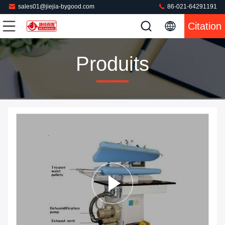
sales01@jiejia-bygood.com
86-021-64291191
Citation
Produits