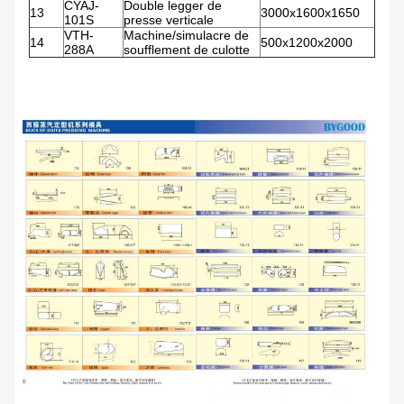
CYAJ-
Double legger de
13
3000x1600x1650
101S
presse verticale
VTH-
Machine/simulacre de
14
500x1200x2000
288A
soufflement de culotte