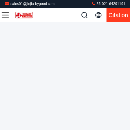
sales01@jiejia-bygood.com
86-021-64291191
Vêtement de blazer à l'avant-garde entrelacée sous pression
Citation
machine de presse verticale écran tactile PLC
Presse à mouler de veste
2025-03-19
118 points de vue