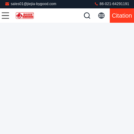
sales01@jiejia-bygood.com
86-021-64291191
Citation
Appareil de presse à vapeur pour vêtements à écran tactile
Presse à mouler de veste
2025-12-15
185 points de vue