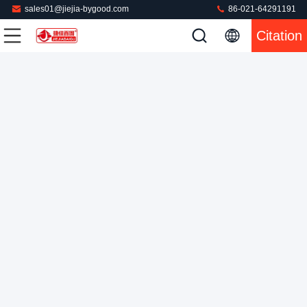
sales01@jiejia-bygood.com
86-021-64291191
Citation
Presse à mouler automatique arrière droite de robe pour la
veste d'unité centrale
Presse à mouler de robe
2022-08-31
66 points de vue