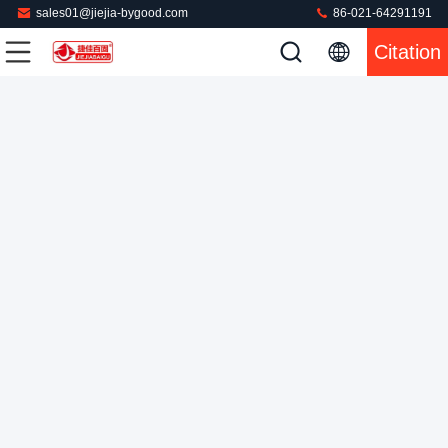
sales01@jiejia-bygood.com
86-021-64291191
Citation
Madame PU Jacket Pressing Machine de costume de blazer
est partie de retour avec le système de chauffage de vapeur
Presse à mouler de robe
2022-08-31
66 points de vue