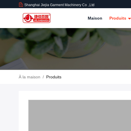
Shanghai Jiejia Garment Machinery Co .,ltd
Maison
Produits
À la maison
/
Produits