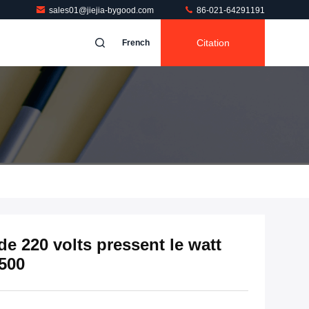
sales01@jiejia-bygood.com
86-021-64291191
Citation
French
e 220 volts pressent le watt
500