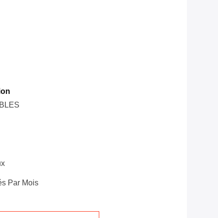
ion
BLES
ux
és Par Mois