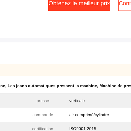
Obtenez le meilleur prix
Cont
ine
,
Les jeans automatiques pressent la machine
,
Machine de pres
presse:
verticale
commande:
air comprimé/cylindre
certification:
ISO9001:2015