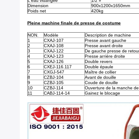
L'eau vidangée
1/2 »
Dimension
900x1200x1650mm
Poids net
420kg
Pleine machine finale de presse de costume
NON.
Modèle
Description de machine
1
CXAJ-107
Presse avant gauche
2
CXAJ-108
Presse avant droite
3
CXAJ-122
De gauche presse de retou
4
CXAJ-123
Presse arrière droite
5
CXAJ-126
Double revers
6
CXEJ-116.117
Double épaule
7
CXGJ-547
Maître de collier
8
CZBJ-104
Avant de douille
9
CZBJ-105
Coude de douille
10
CZBJ-114
Ouverture de la manche de 
11
CABJ-114-14
Gainez le blocage