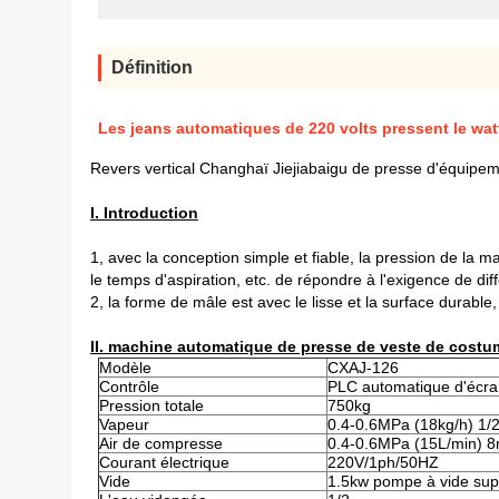
Définition
Les jeans automatiques de 220 volts pressent le wa
Revers vertical Changhaï Jiejiabaigu de presse d'équipe
I. Introduction
1, avec la conception simple et fiable, la pression de la 
le temps d'aspiration, etc. de répondre à l'exigence de dif
2, la forme de mâle est avec le lisse et la surface durable
II. machine automatique de presse de veste de costu
Modèle
CXAJ-126
Contrôle
PLC automatique d'écran
Pression totale
750kg
Vapeur
0.4-0.6MPa (18kg/h) 1/2
Air de compresse
0.4-0.6MPa (15L/min) 
Courant électrique
220V/1ph/50HZ
Vide
1.5kw pompe à vide sup