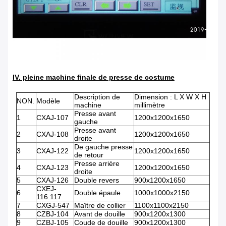
IV. pleine machine finale de presse de costume
Description de
Dimension : L X W X H
NON.
Modèle
machine
millimètre
Presse avant
1
CXAJ-107
1200x1200x1650
gauche
Presse avant
2
CXAJ-108
1200x1200x1650
droite
De gauche presse
3
CXAJ-122
1200x1200x1650
de retour
Presse arrière
4
CXAJ-123
1200x1200x1650
droite
5
CXAJ-126
Double revers
900x1200x1650
CXEJ-
6
Double épaule
1000x1000x2150
116.117
7
CXGJ-547
Maître de collier
1100x1100x2150
8
CZBJ-104
Avant de douille
900x1200x1300
9
CZBJ-105
Coude de douille
900x1200x1300