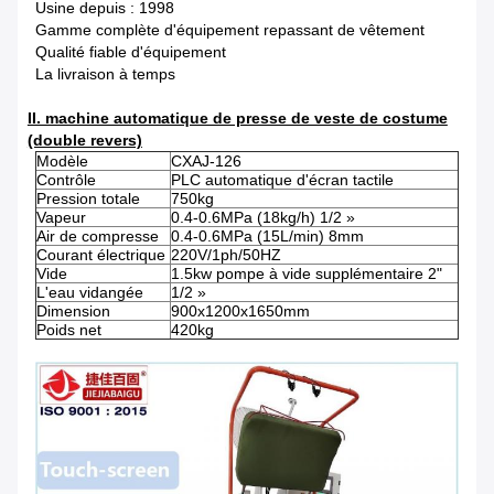
Usine depuis : 1998
Gamme complète d'équipement repassant de vêtement
Qualité fiable d'équipement
La livraison à temps
II. machine automatique de presse de veste de costume
(double revers)
Modèle
CXAJ-126
Contrôle
PLC automatique d'écran tactile
Pression totale
750kg
Vapeur
0.4-0.6MPa (18kg/h) 1/2 »
Air de compresse
0.4-0.6MPa (15L/min) 8mm
Courant électrique
220V/1ph/50HZ
Vide
1.5kw pompe à vide supplémentaire 2"
L'eau vidangée
1/2 »
Dimension
900x1200x1650mm
Poids net
420kg