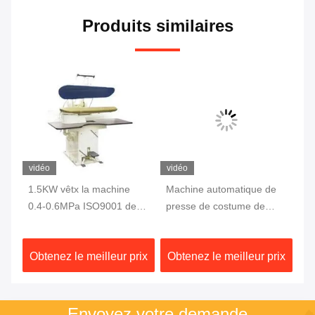
Produits similaires
vidéo
vidéo
1.5KW vêtx la machine
Machine automatique de
Le
0.4-0.6MPa ISO9001 de
presse de costume de
co
presse de vapeur
vêtement pour les
ma
vêtements 1500W
pr
ix
Obtenez le meilleur prix
Obtenez le meilleur prix
Ob
15
Envoyez votre demande