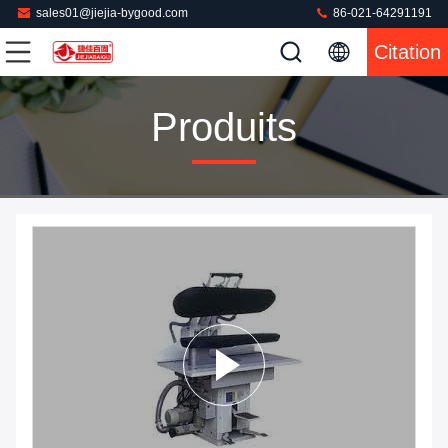
sales01@jiejia-bygood.com
86-021-64291191
Citation
Produits