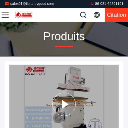
sales01@jiejia-bygood.com
86-021-64291191
Citation
Produits