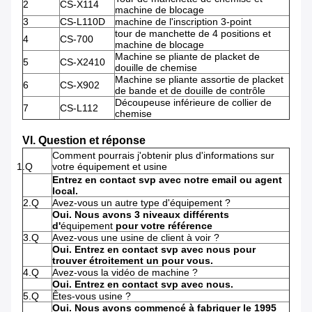
2
CS-X114
machine de blocage
3
CS-L110D
machine de l'inscription 3-point
tour de manchette de 4 positions et
4
CS-700
machine de blocage
Machine se pliante de placket de
5
CS-X2410
douille de chemise
Machine se pliante assortie de placket
6
CS-X902
de bande et de douille de contrôle
Découpeuse inférieure de collier de
7
CS-L112
chemise
VI. Question et réponse
Comment pourrais j'obtenir plus d'informations sur
1.Q
votre équipement et usine
Entrez en contact svp avec notre email ou agent
local.
2.Q
Avez-vous un autre type d'équipement ?
Oui. Nous avons 3 niveaux différents
d'
équipement
pour votre référence
3.Q
Avez-vous une usine de client à voir ?
Oui. Entrez en contact svp avec nous pour
trouver étroitement un pour vous.
4.Q
Avez-vous la vidéo de machine ?
Oui. Entrez en contact svp avec nous.
5.Q
Êtes-vous usine ?
Oui. Nous avons commencé à fabriquer le 1995