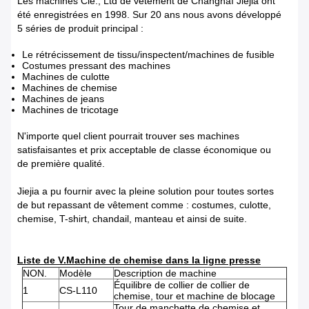
Les machines Cie., Ltd de vêtement de Changhaï Jiejia ont
été enregistrées en 1998. Sur 20 ans nous avons développé
5 séries de produit principal :
Le rétrécissement de tissu/inspectent/machines de fusible
Costumes pressant des machines
Machines de culotte
Machines de chemise
Machines de jeans
Machines de tricotage
N'importe quel client pourrait trouver ses machines
satisfaisantes et prix acceptable de classe économique ou
de première qualité.
Jiejia a pu fournir avec la pleine solution pour toutes sortes
de but repassant de vêtement comme : costumes, culotte,
chemise, T-shirt, chandail, manteau et ainsi de suite.
Liste de V.Machine de chemise dans la ligne presse
NON.
Modèle
Description de machine
Équilibre de collier de collier de
1
CS-L110
chemise, tour et machine de blocage
Tour de manchette de chemise et