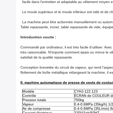
facile dans l'entretien et adaptable au vêtement moyen et 
Le moule supérieur et le moule inférieur est vide et de c
La machine peut être actionnée manuellement ou autom
Table repassante, ironer, table repassante de vide, équi
Introduction courte :
Commandé par ordinateur, il est très facile d'utiliser. Ave
très raisonnable. N'importe comment épais ou mince le v
satisfait de la qualité repassante.
Conception brevetée du circuit de vapeur, qui rend l'aspe
flottement de boîte métallique vidangeant la machine, il e
II. machine automatique de presse de veste de costum
Modèle
CYHJ-122.123
Contrôle
ÉCRAN de COULEUR de P
Pression totale
750kg
Vapeur
0.4-0.6MPa (35kg/h) 1/2
Air de compresse
0.4-0.6MPa (35L/min) 
Courant électrique
220V/1ph/50HZ