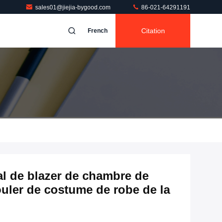
sales01@jiejia-bygood.com
86-021-64291191
Citation
French
al de blazer de chambre de
ouler de costume de robe de la