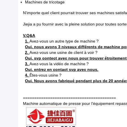
Machines de tricotage
N'importe quel client pourrait trouver ses machines satis
Jiejia a pu fournir avec la pleine solution pour toutes so
V.Q&A
1.
Avez-vous un autre type de machine ?
Oui. nous avons 3 niveaux différents de machine pou
2.
Avez-vous une usine de client à voir ?
Oui. svp contect avec nous pour trouver étroitemen
3.
Avez-vous la vidéo de machine ?
Oui. entrez en contact svp avec nous.
4.
Êtes-vous usine ?
Oui. Nous avons fabriqué pendant plus de 20 année
=========================================
Machine automatique de presse pour l'équipement repassa