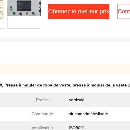
Obtenez le meilleur prix
Cont
W
,
Presse à mouler de robe de veste
,
presse à mouler de la veste
Presse:
Verticale
Commande:
air comprimé/cylindre
certification:
ISO9001