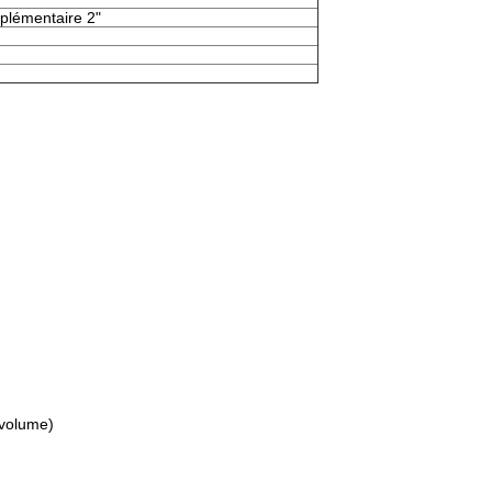
plémentaire 2"
volume)