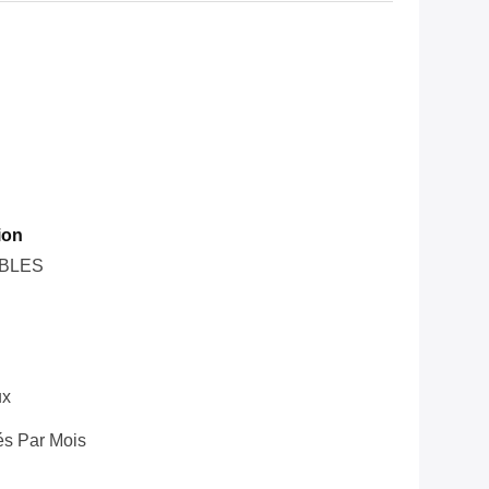
ion
BLES
ux
és Par Mois