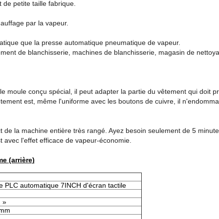
de petite taille fabrique.
hauffage par la vapeur.
atique que la presse automatique pneumatique de vapeur.
pement de blanchisserie, machines de blanchisserie, magasin de nettoy
c le moule conçu spécial, il peut adapter la partie du vêtement qui doit 
êtement est, même l'uniforme avec les boutons de cuivre, il n'endomma
ct de la machine entière très rangé. Ayez besoin seulement de 5 minut
st avec l'effet efficace de vapeur-économie.
e (arrière)
LC automatique 7INCH d'écran tactile
 »
8mm