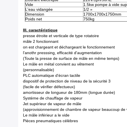
Vide
1.5kw pompe à vide sup
L'eau vidangée
1/2 »
Dimension
1700x1700x1750mm
Poids net
750kg
III. caractéristique
presse étroite et verticale de type rotatoire
mâle 2 fonctionnant
on est chargeant et déchargeant le fonctionnement
l'anothr presssing, efficacité d'augmentation
(Toute la presse de surface de mâle en même temps)
Le mâle en métal convient au vêtement
(personnalisable)
PLC automatique d'écran tactile
dispositif de protection de niveau de la sécurité 3
(facile de vérifier défectueux)
amortisseur de longueur de 180mm (longue durée)
Système de chauffage de vapeur
Jet supérieur de vapeur de mâle
(approvisionnement de chambre de vapeur beaucoup de 
Le mâle inférieur a le vide
Pièces pneumatiques célèbres