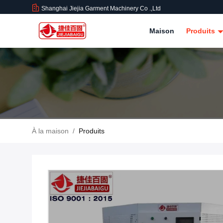
Shanghai Jiejia Garment Machinery Co .,ltd
Maison
Produits
À la maison
/
Produits