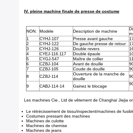
IV. pleine machine finale de presse de costume
D
NON.
Modèle
Description de machine
mi
1
CYHJ-107
Presse avant gauche
1
2
CYHJ-122
De gauche presse de retour
1
3
CYHJ-126
Double revers
1
4
CYEJ-116.117
Double épaule
1
5
CYGJ-547
Maître de collier
1
6
CZBJ-104
Avant de douille
9
7
CZBJ-105
Coude de douille
9
Ouverture de la manche de
8
CZBJ-114
9
douille
9
9
CABJ-114-14
Gainez le blocage
Les machines Cie., Ltd de vêtement de Changhaï Jiejia on
Le rétrécissement de tissu/inspectent/machines de fusibl
Costumes pressant des machines
Machines de culotte
Machines de chemise
Machines de jeans