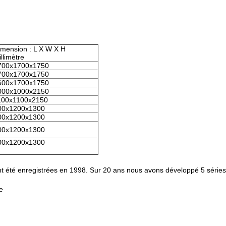
imension : L X W X H
llimètre
700x1700x1750
700x1700x1750
600x1700x1750
000x1000x2150
100x1100x2150
00x1200x1300
00x1200x1300
00x1200x1300
00x1200x1300
t été enregistrées en 1998. Sur 20 ans nous avons développé 5 séries d
e