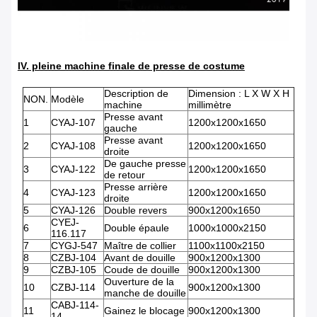
IV. pleine machine finale de presse de costume
Description de
Dimension : L X W X H
NON.
Modèle
machine
millimètre
Presse avant
1
CYAJ-107
1200x1200x1650
gauche
Presse avant
2
CYAJ-108
1200x1200x1650
droite
De gauche presse
3
CYAJ-122
1200x1200x1650
de retour
Presse arrière
4
CYAJ-123
1200x1200x1650
droite
5
CYAJ-126
Double revers
900x1200x1650
CYEJ-
6
Double épaule
1000x1000x2150
116.117
7
CYGJ-547
Maître de collier
1100x1100x2150
8
CZBJ-104
Avant de douille
900x1200x1300
9
CZBJ-105
Coude de douille
900x1200x1300
Ouverture de la
10
CZBJ-114
900x1200x1300
manche de douille
CABJ-114-
11
Gainez le blocage
900x1200x1300
14