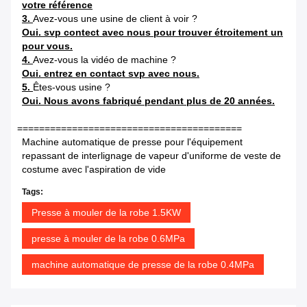
votre référence
3.
Avez-vous une usine de client à voir ?
Oui. svp contect avec nous pour trouver étroitement un
pour vous.
4.
Avez-vous la vidéo de machine ?
Oui. entrez en contact svp avec nous.
5.
Êtes-vous usine ?
Oui. Nous avons fabriqué pendant plus de 20 années.
=========================================
Machine automatique de presse pour l'équipement
repassant de interlignage de vapeur d'uniforme de veste de
costume avec l'aspiration de vide
Tags:
Presse à mouler de la robe 1.5KW
presse à mouler de la robe 0.6MPa
machine automatique de presse de la robe 0.4MPa