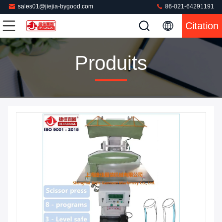
sales01@jiejia-bygood.com
86-021-64291191
Citation
Produits