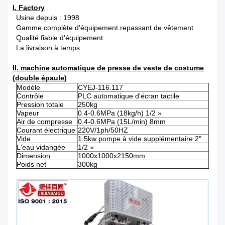
I. Factory
Usine depuis : 1998
Gamme complète d'équipement repassant de vêtement
Qualité fiable d'équipement
La livraison à temps
II. machine automatique de presse de veste de costume
(double épaule)
Modèle
CYEJ-116.117
Contrôle
PLC automatique d'écran tactile
Pression totale
250kg
Vapeur
0.4-0.6MPa (18kg/h) 1/2 »
Air de compresse
0.4-0.6MPa (15L/min) 8mm
Courant électrique
220V/1ph/50HZ
Vide
1.5kw pompe à vide supplémentaire 2"
L'eau vidangée
1/2 »
Dimension
1000x1000x2150mm
Poids net
300kg