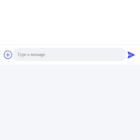
Veuillez nous envoyer 
votre demande et nous 
vous répondrons dans 
les plus brefs délais.
Photo
Envoyer
Video Call
Audio Call